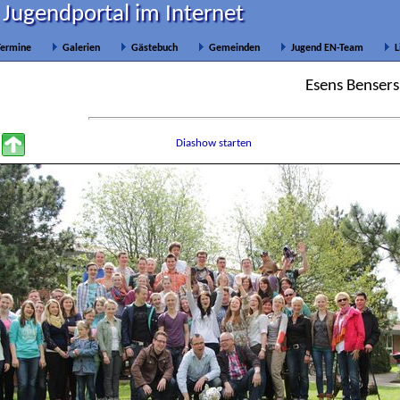
 Jugendportal im Internet
ermine
Galerien
Gästebuch
Gemeinden
Jugend EN-Team
L
Esens Bensers
Diashow starten